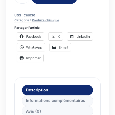
Dégrippant
10
UGS :
CHI030
fonctions
Catégorie :
Produits chimique
XT10
Partager l'article:
400ml
Facebook
X
LinkedIn
WhatsApp
E-mail
Imprimer
Description
Informations complémentaires
Avis (0)