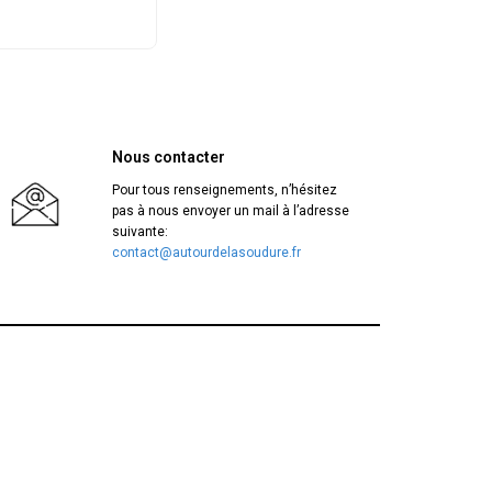
 job. Je
Nous contacter
léphonique au
Pour tous renseignements, n’hésitez
pas à nous envoyer un mail à l’adresse
suivante:
contact@autourdelasoudure.fr
e et cadeaux en