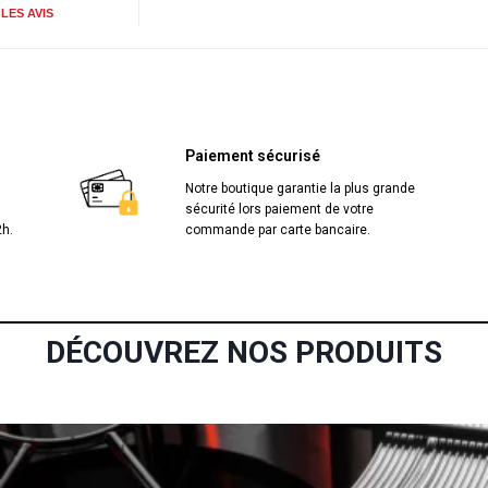
LES AVIS
« Enfin des produits de qualité qui font le
recommande ! »
Par
T.Boisier
le 12/08/2025
Paiement sécurisé
« Les prix les moins chers et un suivi té
Notre boutique garantie la plus grande
top. »
sécurité lors paiement de votre
h.
commande par carte bancaire.
Par
Matheo R.
le 18/06/2025
« Service très réactif, envoi le jour mêm
plus ! »
DÉCOUVREZ NOS PRODUITS
Par
Zahira R.
le 17/01/2026