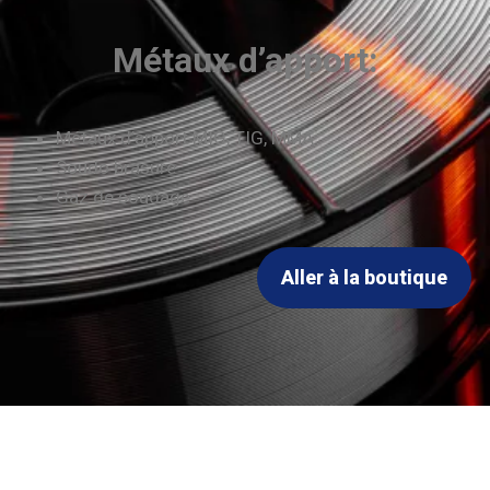
Métaux d’apport:
Métaux d’apport MIG, TIG, MMA
Soudo brasure
Gaz de soudage
Aller à la boutique