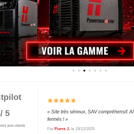
« Service très réactif, envoi le jour mêm
plus ! »
Par
Zahira R.
le 17/01/2026
tpilot
/ 5
« Site très sérieux, SAV compréhensif. Al
fermés ! »
ers avis clients
Par
Pierre J.
le 19/12/2025