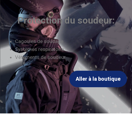
Protection du soudeur:
Cagoules de soudage
Systèmes respiratoire
Vêtements de soudeur
Aller à la boutique