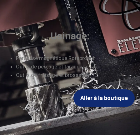
Usinage:
Perceuse magnétique Rotabroach
Outils de perçage et taraudage
Outils de fraisage et brossage
Aller à la boutique