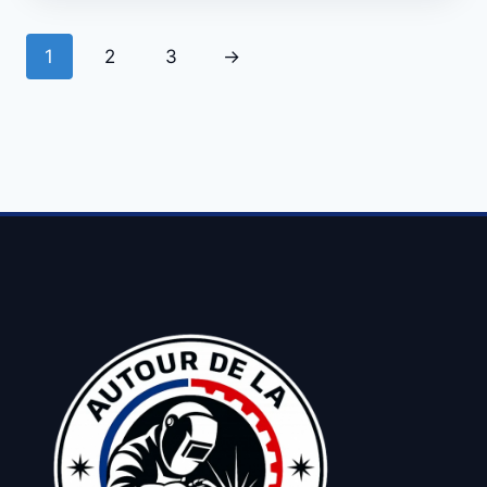
1
2
3
→