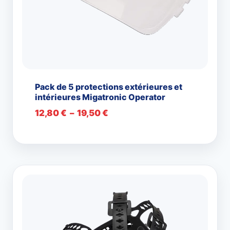
Pack de 5 protections extérieures et
intérieures Migatronic Operator
Plage
12,80
€
–
19,50
€
de
prix :
12,80 €
à
19,50 €