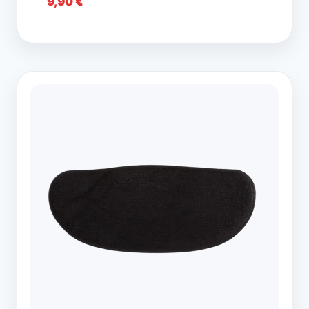
9,90
€