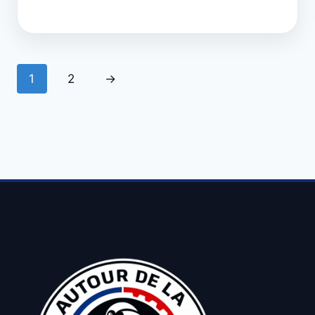
1
2
→