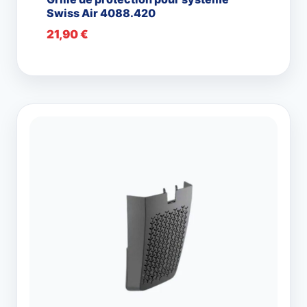
Swiss Air 4088.420
21,90
€