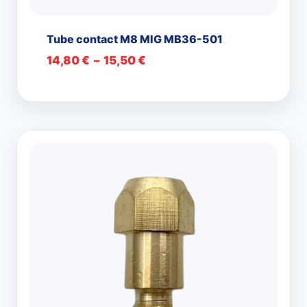
Tube contact M8 MIG MB36-501
Plage
14,80
€
–
15,50
€
de
prix :
14,80 €
à
15,50 €