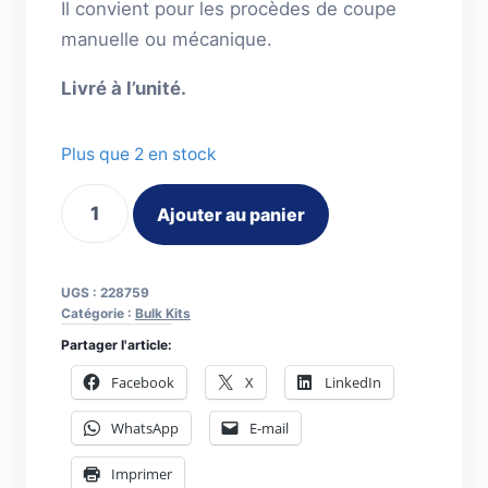
Il convient pour les procèdes de coupe
manuelle ou mécanique.
Livré à l’unité.
Plus que 2 en stock
quantité
Ajouter au panier
de
Bulk
Kit
UGS :
228759
buses
Catégorie :
Bulk Kits
coupe
Partager l'article:
65Amp.
Facebook
X
LinkedIn
PMX65/85/105
WhatsApp
E-mail
Imprimer