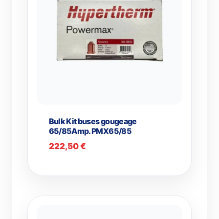
Bulk Kit buses gougeage
65/85Amp. PMX65/85
222,50
€