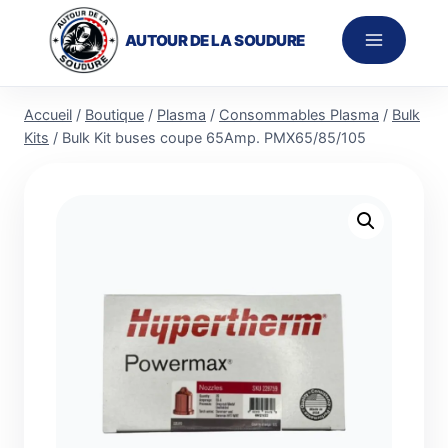
Aller
au
AUTOUR DE LA SOUDURE
contenu
Accueil
/
Boutique
/
Plasma
/
Consommables Plasma
/
Bulk
Kits
/
Bulk Kit buses coupe 65Amp. PMX65/85/105