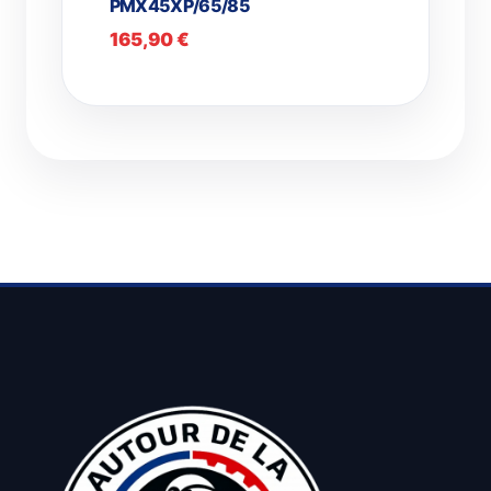
PMX45XP/65/85
165,90
€