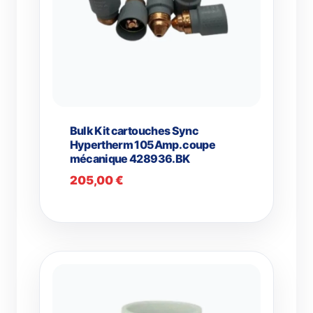
Bulk Kit cartouches Sync
Hypertherm 105Amp. coupe
mécanique 428936.BK
205,00
€