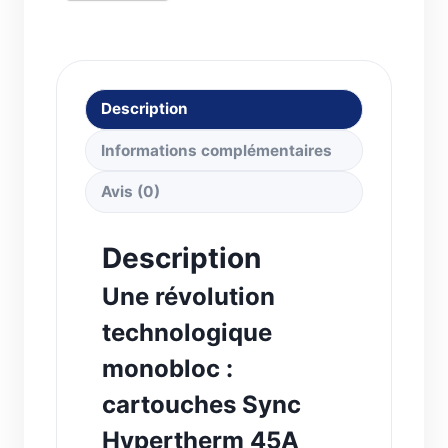
428927.BK
Description
Informations complémentaires
Avis (0)
Description
Une révolution
technologique
monobloc :
cartouches Sync
Hypertherm 45A