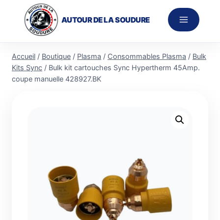
Aller
au
AUTOUR DE LA SOUDURE
contenu
Accueil
/
Boutique
/
Plasma
/
Consommables Plasma
/
Bulk
Kits Sync
/
Bulk kit cartouches Sync Hypertherm 45Amp.
coupe manuelle 428927.BK