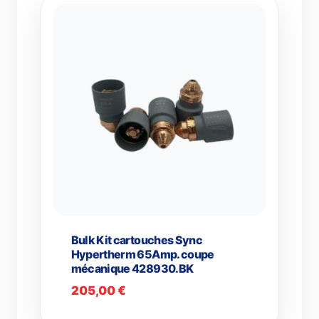
Bulk Kit cartouches Sync
Hypertherm 65Amp. coupe
mécanique 428930.BK
205,00
€