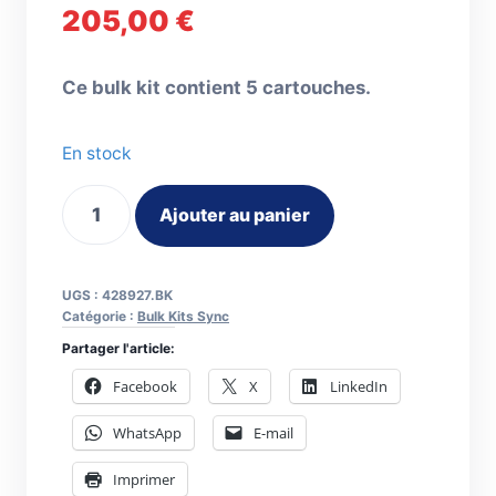
205,00
€
Ce bulk kit contient 5 cartouches.
En stock
quantité
Ajouter au panier
de
Bulk
kit
UGS :
428927.BK
cartouches
Catégorie :
Bulk Kits Sync
Sync
Partager l'article:
Hypertherm
Facebook
X
LinkedIn
45Amp.
WhatsApp
E-mail
coupe
manuelle
Imprimer