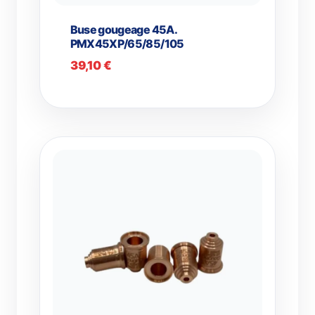
Buse gougeage 45A.
PMX45XP/65/85/105
39,10
€