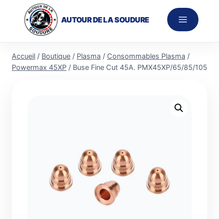
Aller
au
AUTOUR DE LA SOUDURE
contenu
Accueil
/
Boutique
/
Plasma
/
Consommables Plasma
/
Powermax 45XP
/
Buse Fine Cut 45A. PMX45XP/65/85/105