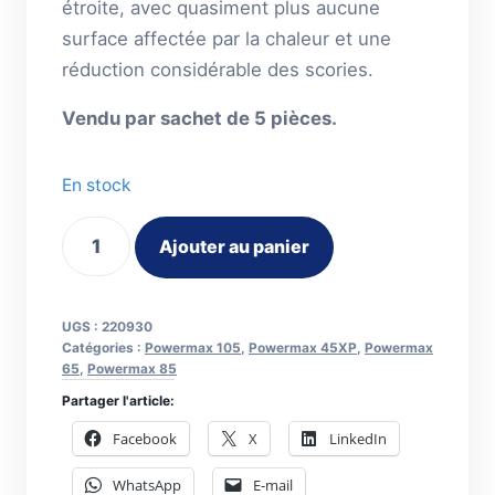
étroite, avec quasiment plus aucune
surface affectée par la chaleur et une
réduction considérable des scories.
Vendu par sachet de 5 pièces.
En stock
quantité
Ajouter au panier
de
Buse
Fine
UGS :
220930
Cut
Catégories :
Powermax 105
,
Powermax 45XP
,
Powermax
65
,
Powermax 85
45A.
Partager l'article:
PMX45XP/65/85/105
Facebook
X
LinkedIn
WhatsApp
E-mail