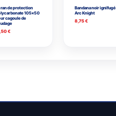
ran de protection
Bandana noir ignifugé
lycarbonate 105×50
Arc Knight
ur cagoule de
8,75
€
oudage
1,50
€