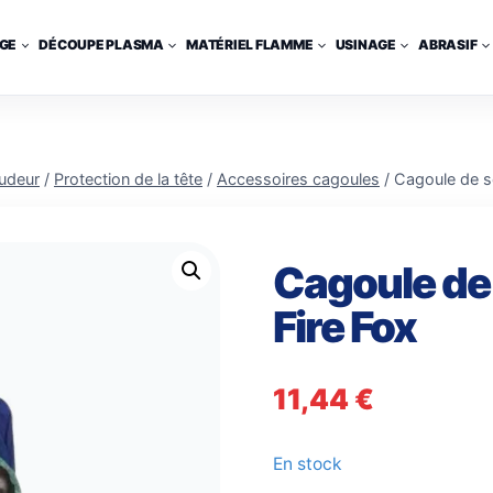
GE
DÉCOUPE PLASMA
MATÉRIEL FLAMME
USINAGE
ABRASIF
oudeur
/
Protection de la tête
/
Accessoires cagoules
/
Cagoule de s
Cagoule de
Fire Fox
11,44
€
En stock