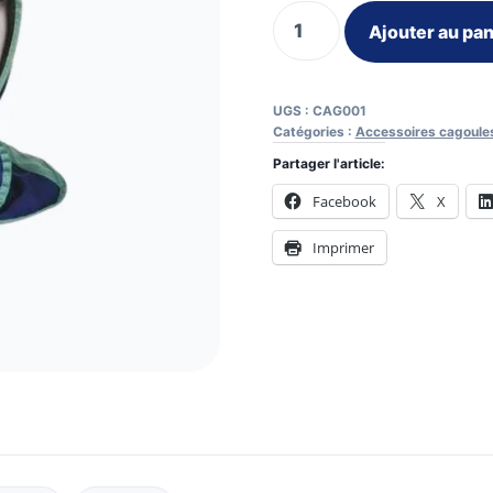
quantité
Ajouter au pan
de
Cagoule
de
UGS :
CAG001
soudage
Catégories :
Accessoires cagoule
ignifugée
Partager l'article:
Fire
Facebook
X
Fox
Imprimer