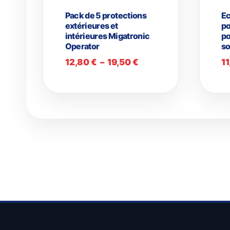
Pack de 5 protections
Ec
extérieures et
po
intérieures Migatronic
po
Operator
s
Plage
12,80
€
–
19,50
€
1
de
prix :
12,80 €
à
19,50 €