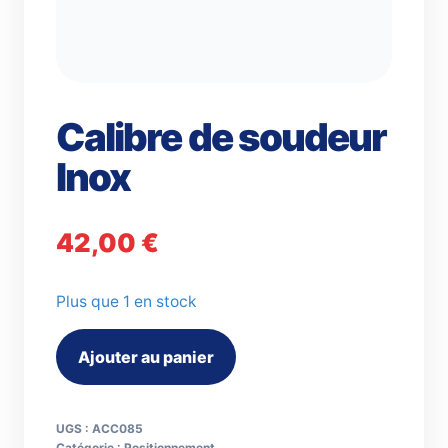
Calibre de soudeur
Inox
42,00
€
Plus que 1 en stock
quantité
Ajouter au panier
de
Calibre
de
UGS :
ACC085
Catégorie :
Positionnement