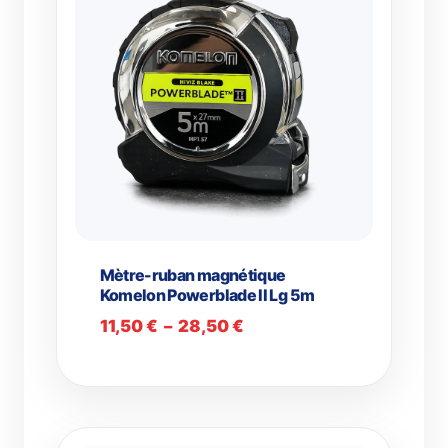
Mètre-ruban magnétique
Komelon Powerblade II Lg 5m
Plage
11,50
€
–
28,50
€
de
prix :
11,50 €
à