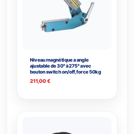
Niveau magnétique a angle
ajustable de 30° à 275° avec
bouton switch on/off, force 50kg
211,00
€