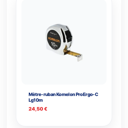
28,50 €
Mètre-ruban Komelon ProErgo-C
Lg10m
24,50
€