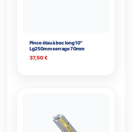
Pince étau à bec long 10″
Lg250mm serrage 70mm
37,50
€