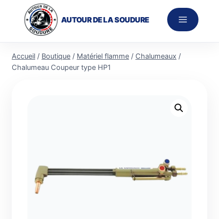
Aller
au
AUTOUR DE LA SOUDURE
contenu
Accueil
/
Boutique
/
Matériel flamme
/
Chalumeaux
/
Chalumeau Coupeur type HP1