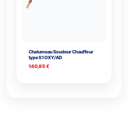
Chalumeau Soudeur Chauffeur
type S1 OXY/AD
140,85
€