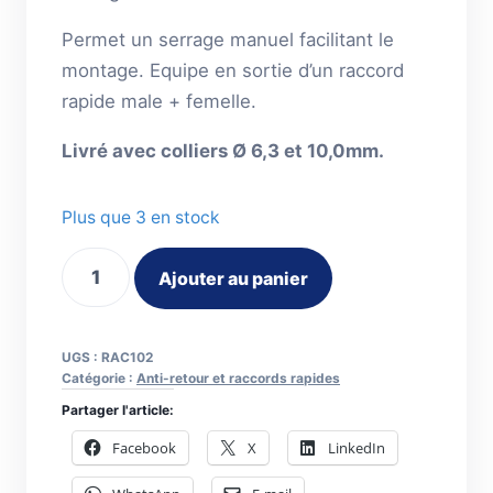
Permet un serrage manuel facilitant le
montage. Equipe en sortie d’un raccord
rapide male + femelle.
Livré avec colliers Ø 6,3 et 10,0mm.
Plus que 3 en stock
quantité
Ajouter au panier
de
Coupleur
sortie
UGS :
RAC102
bouteille
Catégorie :
Anti-retour et raccords rapides
Altop
Partager l'article:
Acétylène
Facebook
X
LinkedIn