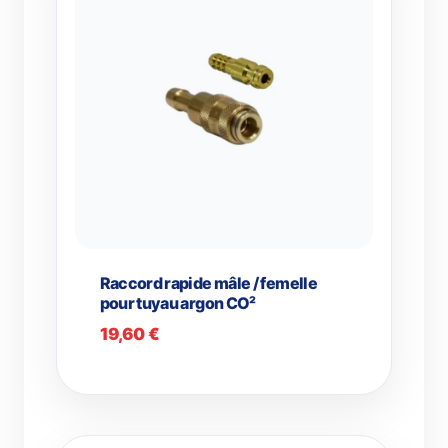
Raccord rapide mâle / femelle
pour tuyau argon CO²
19,60
€