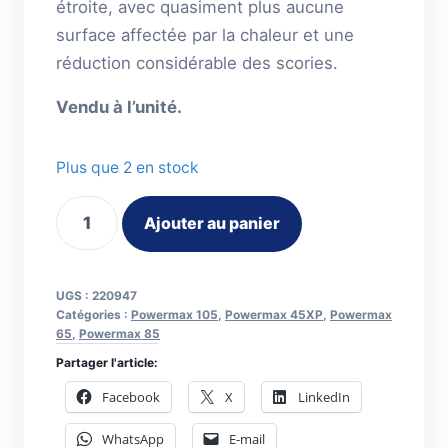
étroite, avec quasiment plus aucune
surface affectée par la chaleur et une
réduction considérable des scories.
Vendu à l’unité.
Plus que 2 en stock
quantité
Ajouter au panier
de
Diffuseur
Fine
UGS :
220947
Cut
Catégories :
Powermax 105
,
Powermax 45XP
,
Powermax
65
,
Powermax 85
PMX45XP/65/85/105
Partager l'article:
Facebook
X
LinkedIn
WhatsApp
E-mail