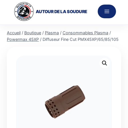
Aller
au
AUTOUR DE LA SOUDURE
contenu
Accueil
/
Boutique
/
Plasma
/
Consommables Plasma
/
Powermax 45XP
/
Diffuseur Fine Cut PMX45XP/65/85/105