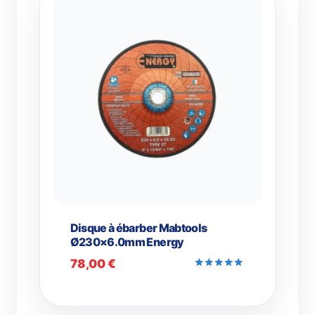
Disque à ébarber Mabtools
Ø230×6.0mm Energy
78,00
€
Note
5.00
sur 5