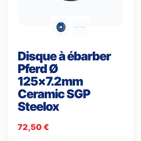
Disque à ébarber
Pferd Ø
125×7.2mm
Ceramic SGP
Steelox
72,50
€