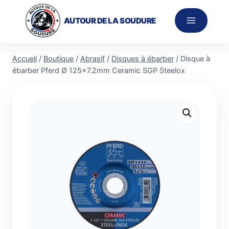
Aller
au
AUTOUR DE LA SOUDURE
contenu
Accueil
/
Boutique
/
Abrasif
/
Disques à ébarber
/
Disque à
ébarber Pferd Ø 125×7.2mm Ceramic SGP Steelox