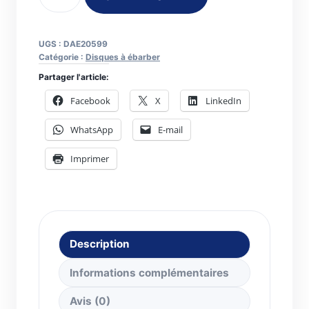
de
Disque
à
UGS :
DAE20599
ébarber
Catégorie :
Disques à ébarber
Pferd
Partager l'article:
Ø
Facebook
X
LinkedIn
125x7.2mm
WhatsApp
E-mail
Ceramic
SGP
Imprimer
Steelox
Description
Informations complémentaires
Avis (0)