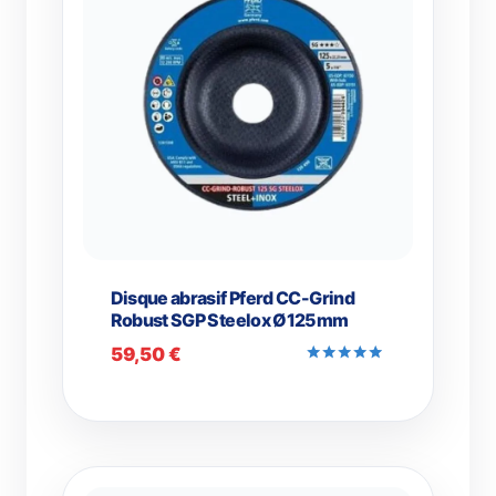
Disque abrasif Pferd CC-Grind
Robust SGP Steelox Ø125mm
59,50
€
Note
5.00
sur 5