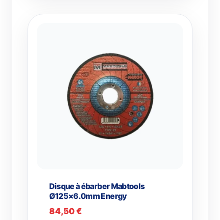
Disque à ébarber Mabtools
Ø125×6.0mm Energy
84,50
€