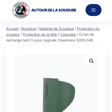
Aller
au
AUTOUR DE LA SOUDURE
contenu
Accueil
/
Boutique
/
Matériel de Soudage
/
Protection du
soudeur
/
Protection de la tête
/
Cagoules
/
Ecran de
rechange teint 5 pour cagoule Clearmaxx 5000.048