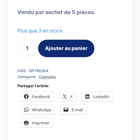
Vendu par sachet de 5 pièces.
Plus que 3 en stock
quantité
Ajouter au panier
de
Ecran
de
UGS :
OPTRE204
rechange
Catégorie :
Cagoules
teint
Partager l'article:
5
Facebook
X
LinkedIn
pour
WhatsApp
E-mail
cagoule
Clearmaxx
Imprimer
5000.048