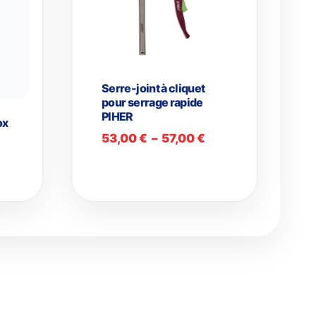
Serre-joint à cliquet
pour serrage rapide
PIHER
ox
Plage
53,00
€
–
57,00
€
de
prix :
53,00 €
à
57,00 €