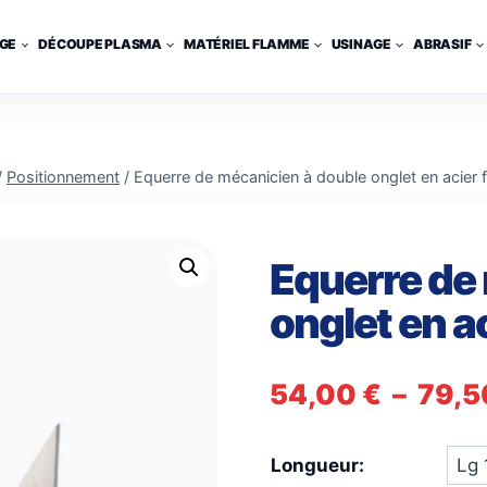
GE
DÉCOUPE PLASMA
MATÉRIEL FLAMME
USINAGE
ABRASIF
/
Positionnement
/
Equerre de mécanicien à double onglet en acier fr
Equerre de
onglet en ac
54,00
€
–
79,
Longueur: