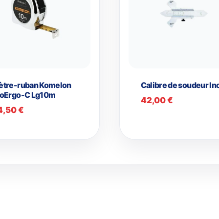
ètre-ruban Komelon
Calibre de soudeur In
roErgo-C Lg10m
42,00
€
4,50
€