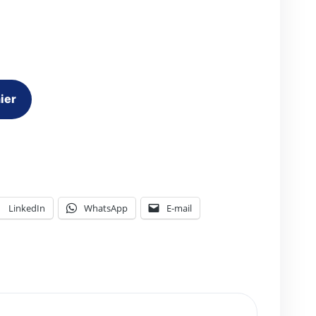
54,00 €
à
79,50 €
ier
LinkedIn
WhatsApp
E-mail