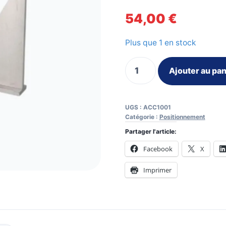
54,00
€
Plus que 1 en stock
quantité
Ajouter au pan
de
Equerre
de
UGS :
ACC1001
mécanicien
Catégorie :
Positionnement
à
Partager l'article:
double
Facebook
X
onglet
Imprimer
en
acier
fraisé
rectifié