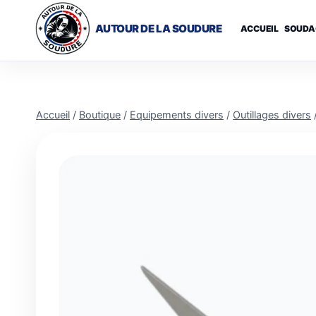
Aller
au
AUTOUR DE LA SOUDURE
ACCUEIL
SOUDA
contenu
Accueil
/
Boutique
/
Equipements divers
/
Outillages divers