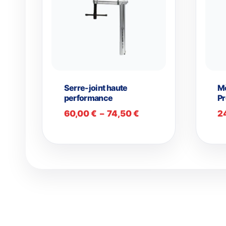
Serre-joint haute
M
performance
P
Plage
60,00
€
–
74,50
€
2
de
prix :
60,00 €
à
74,50 €