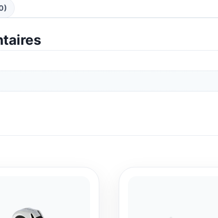
0)
taires