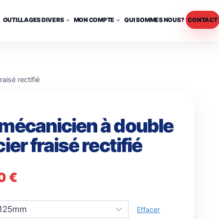
OUTILLAGES DIVERS
MON COMPTE
QUI SOMMES NOUS?
CONTACT
aisé rectifié
 mécanicien à double
ier fraisé rectifié
Plage
50
€
de
Effacer
prix :