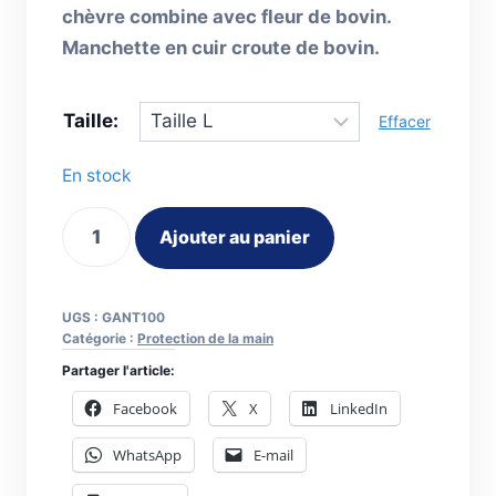
chèvre combine avec fleur de bovin.
Manchette en cuir croute de bovin.
Taille:
Effacer
En stock
quantité
Ajouter au panier
de
Gant
soudeur
UGS :
GANT100
kevlar
Catégorie :
Protection de la main
Softouch
Partager l'article:
10-
Facebook
X
LinkedIn
1050
WhatsApp
E-mail