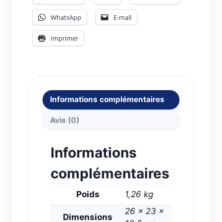
&
WhatsApp
E-mail
Fit
Imprimer
Informations complémentaires
Avis (0)
Informations
complémentaires
Poids
1,26 kg
26 × 23 ×
Dimensions