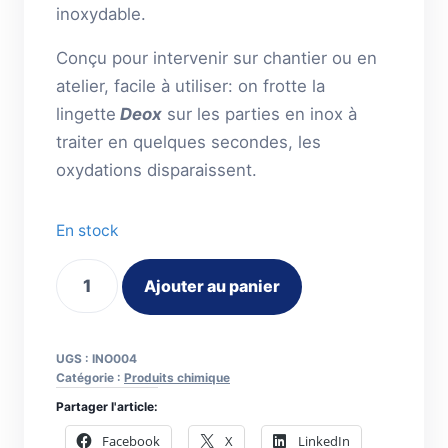
inoxydable.
Conçu pour intervenir sur chantier ou en
atelier, facile à utiliser: on frotte la
lingette
Deox
sur les parties en inox à
traiter en quelques secondes, les
oxydations disparaissent.
En stock
quantité
Ajouter au panier
de
Lingettes
désoxydantes
UGS :
INO004
et
Catégorie :
Produits chimique
passivantes
Partager l'article:
Deox
Facebook
X
LinkedIn