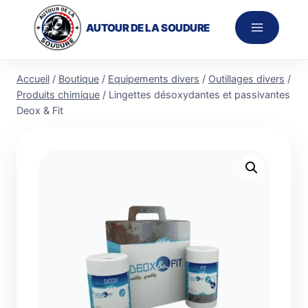
Aller
au
AUTOUR DE LA SOUDURE
contenu
Accueil
/
Boutique
/
Equipements divers
/
Outillages divers
/
Produits chimique
/
Lingettes désoxydantes et passivantes
Deox & Fit