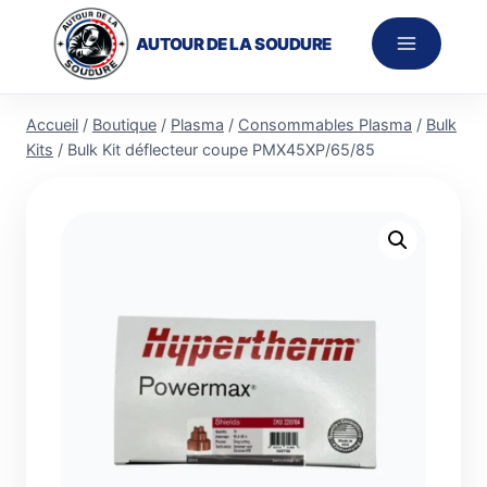
Aller
au
AUTOUR DE LA SOUDURE
contenu
Accueil
/
Boutique
/
Plasma
/
Consommables Plasma
/
Bulk
Kits
/
Bulk Kit déflecteur coupe PMX45XP/65/85