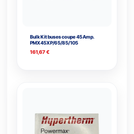
Bulk Kit buses coupe 45Amp.
PMX45XP/65/85/105
161,67
€