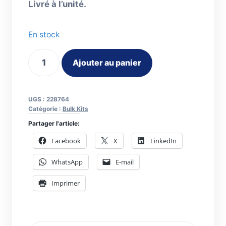
Livré à l’unité.
En stock
quantité
Ajouter au panier
de
Bulk
Kit
UGS :
228764
déflecteur
Catégorie :
Bulk Kits
coupe
Partager l'article:
PMX45XP/65/85
Facebook
X
LinkedIn
WhatsApp
E-mail
Imprimer