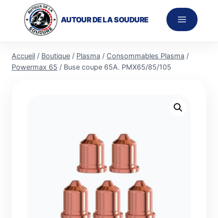
Aller
au
AUTOUR DE LA SOUDURE
contenu
Accueil
/
Boutique
/
Plasma
/
Consommables Plasma
/
Powermax 65
/
Buse coupe 65A. PMX65/85/105