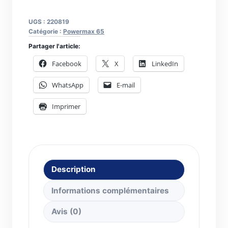
Buse
coupe
UGS :
220819
65A.
Catégorie :
Powermax 65
PMX65/85/105
Partager l'article:
Facebook
X
LinkedIn
WhatsApp
E-mail
Imprimer
Description
Informations complémentaires
Avis (0)