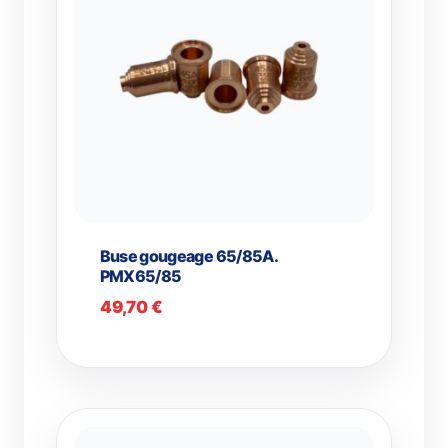
Buse gougeage 65/85A.
PMX65/85
49,70
€