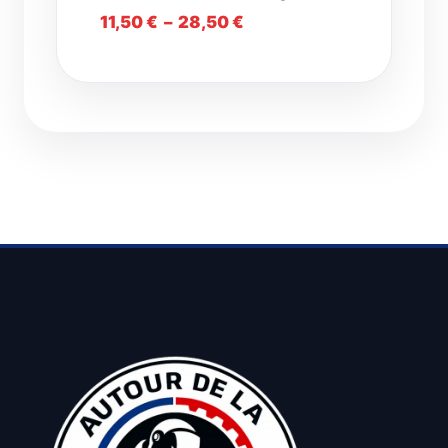
Plage
11,50
€
–
28,50
€
de
prix :
11,50 €
à
28,50 €