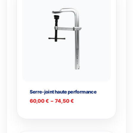
Serre-joint haute performance
Plage
60,00
€
–
74,50
€
de
prix :
60,00 €
à