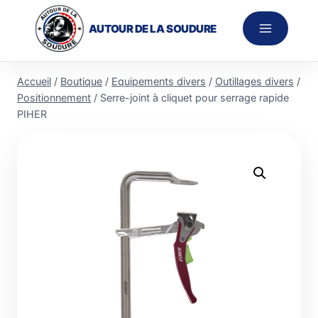
Aller
au
AUTOUR DE LA SOUDURE
contenu
Accueil
/
Boutique
/
Equipements divers
/
Outillages divers
/
Positionnement
/
Serre-joint à cliquet pour serrage rapide
PIHER