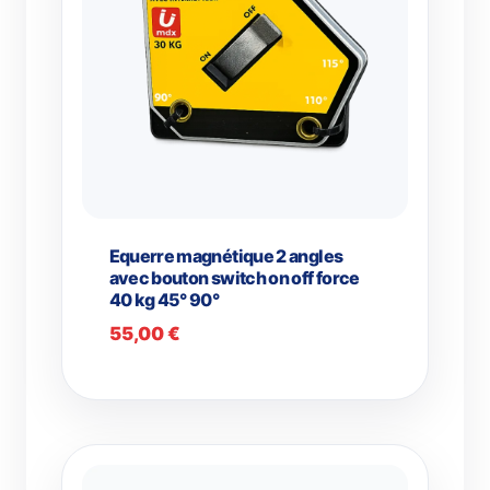
Equerre magnétique 2 angles
avec bouton switch on off force
40 kg 45° 90°
55,00
€