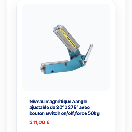
74,50 €
Niveau magnétique a angle
ajustable de 30° à 275° avec
bouton switch on/off, force 50kg
211,00
€