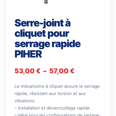
Serre-joint à
cliquet pour
serrage rapide
PIHER
Plage
53,00
€
–
57,00
€
de
Le mécanisme à cliquet assure le serrage
prix :
rapide, résistant aux torsion et aux
53,00 €
vibrations.
– Installation et déverrouillage rapide.
à
– Idéal pour les configurations de serrage