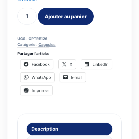
quantité
Ajouter au panier
de
Serre-
tête
UGS :
OPTRE126
confort
Catégorie :
Cagoules
pour
Partager l'article:
cagoule
Facebook
X
LinkedIn
Clearmaxx
WhatsApp
E-mail
5003.263
Imprimer
Description